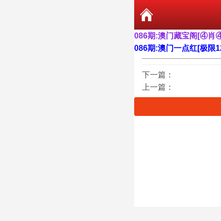
086期:澳门藏宝阁[④肖
086期:澳门一点红[极限
下一篇：
上一篇：