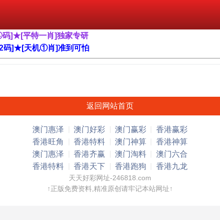
④码]★[平特一肖]独家专研
12码]★[天机①肖]准到可怕
返回网站首页
澳门惠泽
澳门好彩
澳门赢彩
香港赢彩
香港旺角
香港特料
澳门神算
香港神算
澳门惠泽
香港齐赢
澳门淘料
澳门六合
香港特料
香港天下
香港跑狗
香港九龙
天天好彩网址-246818.com
↑正版免费资料,精准原创请牢记本站网址↑