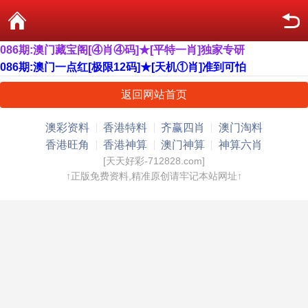
086期:澳门藏宝阁[④肖④码]★[平特一肖]独家专研
086期:澳门一点红[极限12码]★[天机①肖]准到可怕
返回网站首页
澳彩资料
香港特料
齐赢四肖
澳门淘料
香港旺角
香港神算
澳门神算
神算六肖
[天天好彩-712828.com]
↑正版免费资料,精准原创请牢记本站网址↑