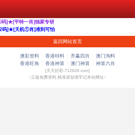
④码]★[平特一肖]独家专研
12码]★[天机①肖]准到可怕
返回网站首页
澳彩资料
香港特料
齐赢四肖
澳门淘料
香港旺角
香港神算
澳门神算
神算六肖
[天天好彩-712828.com]
↑正版免费资料,精准原创请牢记本站网址↑