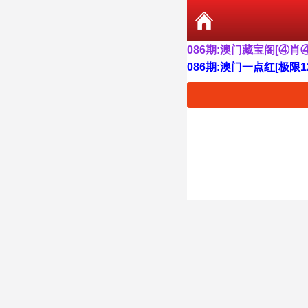
086期:澳门藏宝阁[④肖
086期:澳门一点红[极限